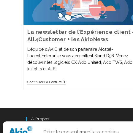
La newsletter de l’Expérience client 
All4Customer + les AkioNews
L'équipe d'AKIO et de son partenaire Alcatel-
Lucent Enterprise vous accueillent Stand D58. Venez
découvrir les logiciels CX Akio Unified, Akio TWS, Akio
Insights et ALE…
Continuer La Lecture
A Propos
Akio est désormais intégré au groupe Odigo.
Gérer le consentement aux cookies