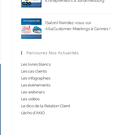
Entrepreneurs à Johannesburg
18 AOÛT 2025
/
0 COMMENTAIRE
[Salon] Rendez-vous sur
All4Customer Meetings à Cannes !
15 JUILLET 2025
/
0 COMMENTAIRE
Parcourez Nos Actualités
Les livres blancs
Les cas clients
Les infographies
Les évènements
Les webinars
Les vidéos
Le dico de la Relation Client
L’écho d’AKIO