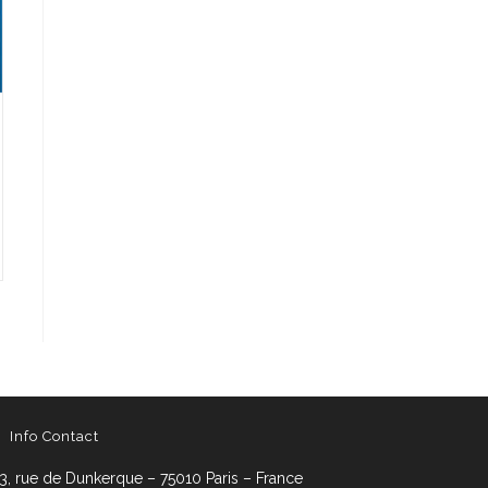
Info Contact
3, rue de Dunkerque – 75010 Paris – France