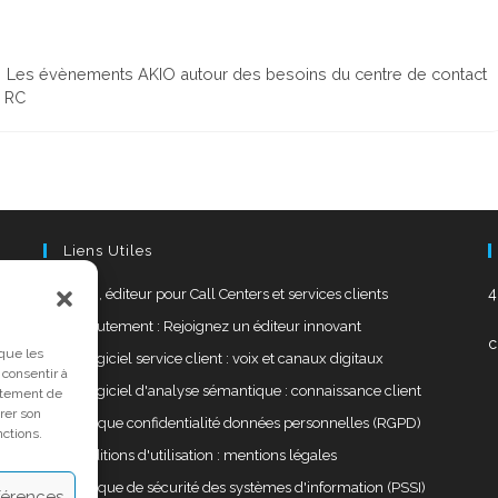
Les évènements AKIO autour des besoins du centre de contact
s RC
Liens Utiles
4
AKIO, éditeur pour Call Centers et services clients
Recrutement : Rejoignez un éditeur innovant
c
 que les
Le logiciel service client : voix et canaux digitaux
 consentir à
Le logiciel d'analyse sémantique : connaissance client
rtement de
irer son
Politique confidentialité données personnelles (RGPD)
nctions.
Conditions d'utilisation : mentions légales
Politique de sécurité des systèmes d'information (PSSI)
éférences