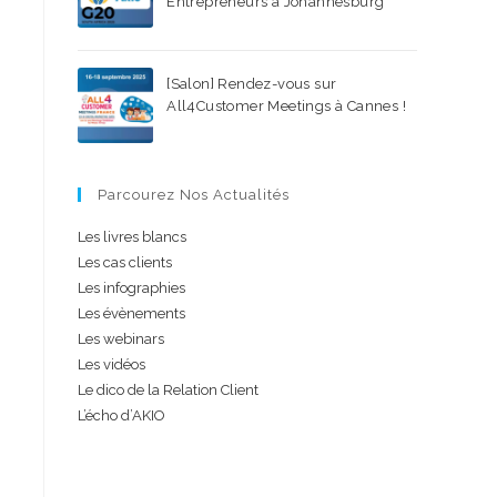
Entrepreneurs à Johannesburg
18 AOÛT 2025
/
0 COMMENTAIRE
[Salon] Rendez-vous sur
All4Customer Meetings à Cannes !
15 JUILLET 2025
/
0 COMMENTAIRE
Parcourez Nos Actualités
Les livres blancs
Les cas clients
Les infographies
Les évènements
Les webinars
Les vidéos
Le dico de la Relation Client
L’écho d’AKIO