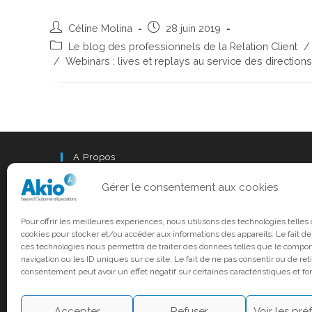
Céline Molina
28 juin 2019
Le blog des professionnels de la Relation Client
/
/
Webinars : lives et replays au service des direction
A Propos
Akio est désormais intégré au groupe Odigo.
Gérer le consentement aux cookies
www.odigo.com
Pour offrir les meilleures expériences, nous utilisons des technologies telles
cookies pour stocker et/ou accéder aux informations des appareils. Le fait de
ces technologies nous permettra de traiter des données telles que le compo
navigation ou les ID uniques sur ce site. Le fait de ne pas consentir ou de ret
consentement peut avoir un effet négatif sur certaines caractéristiques et fo
Accepter
Refuser
Voir les pr