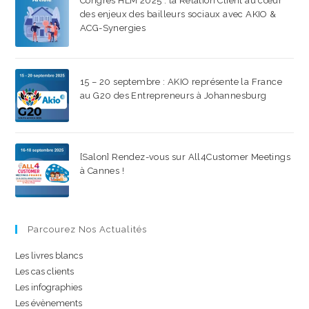
Congrès HLM 2025 : la Relation Client au cœur
des enjeux des bailleurs sociaux avec AKIO &
ACG-Synergies
22 SEPTEMBRE 2025
/
0 COMMENTAIRE
15 – 20 septembre : AKIO représente la France
au G20 des Entrepreneurs à Johannesburg
18 AOÛT 2025
/
0 COMMENTAIRE
[Salon] Rendez-vous sur All4Customer Meetings
à Cannes !
15 JUILLET 2025
/
0 COMMENTAIRE
Parcourez Nos Actualités
Les livres blancs
Les cas clients
Les infographies
Les évènements