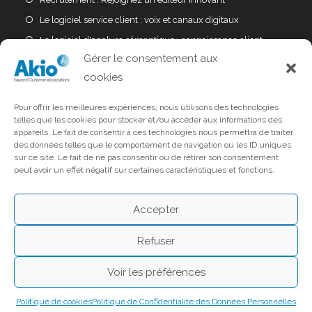
Le logiciel service client : voix et canaux digitaux
Le logiciel d'analyse sémantique : connaissance client
Gérer le consentement aux
Politique confidentialité données personnelles (RGPD)
cookies
Conditions d'utilisation : mentions légales
Politique de sécurité des systèmes d'information (PSSI)
Pour offrir les meilleures expériences, nous utilisons des technologies
telles que les cookies pour stocker et/ou accéder aux informations des
appareils. Le fait de consentir à ces technologies nous permettra de traiter
Info Contact
des données telles que le comportement de navigation ou les ID uniques
sur ce site. Le fait de ne pas consentir ou de retirer son consentement
43, rue de Dunkerque – 75010 Paris – France
peut avoir un effet négatif sur certaines caractéristiques et fonctions.
contact.odigo.fr@odigo.com
Accepter
Refuser
Voir les préférences
Politique de cookies
Politique de Confidentialité des Données Personnelles
Copyright© AKIO 2025