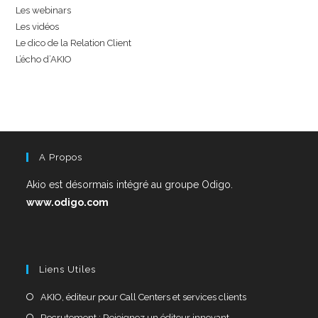
Les webinars
Les vidéos
Le dico de la Relation Client
L’écho d’AKIO
A Propos
Akio est désormais intégré au groupe Odigo.
www.odigo.com
Liens Utiles
AKIO, éditeur pour Call Centers et services clients
Recrutement : Rejoignez un éditeur innovant