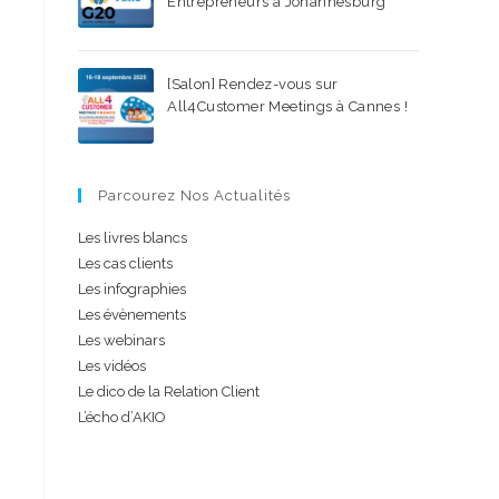
Entrepreneurs à Johannesburg
18 AOÛT 2025
/
0 COMMENTAIRE
[Salon] Rendez-vous sur
All4Customer Meetings à Cannes !
15 JUILLET 2025
/
0 COMMENTAIRE
Parcourez Nos Actualités
Les livres blancs
Les cas clients
Les infographies
Les évènements
Les webinars
Les vidéos
Le dico de la Relation Client
L’écho d’AKIO