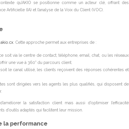
 contexte qu’AKIO se positionne comme un acteur clé, offrant des
e Artificielle (IA) et l’analyse de la Voix du Client (VOC).
ie
 akio.cx
. Cette approche permet aux entreprises de :
e soit via le centre de contact, téléphone, email, chat, ou les réseaux
frir une vue à 360° du parcours client.
soit le canal utilisé, les clients reçoivent des réponses cohérentes et
es sont dirigées vers les agents les plus qualifiés, qui disposent de
r.
liorer la satisfaction client mais aussi d’optimiser l’efficacité
 d’outils adaptés qui facilitent leur mission.
 de la performance