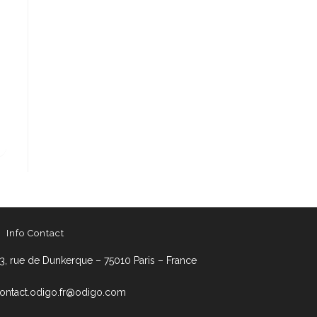
Info Contact
3, rue de Dunkerque – 75010 Paris – France
ontact.odigo.fr@odigo.com