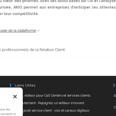
 cœur des priorités. Avec ses outils basés sur l’IA et l’analyse
isée, AKIO permet aux entreprises d’anticiper les attentes
er leur compétitivité.
sée de la plateforme
✅
 professionnels de la Relation Client
Liens Utiles
4
AKIO, éditeur pour Call Centers et services clients
Recrutement : Rejoignez un éditeur innovant
c
 que les
Le logiciel service client : voix et canaux digitaux
 consentir à