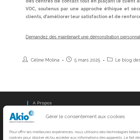
des centres de contact tout en plaçant le client au
VOC, soutenus par une approche éthique et sécur
clients, d’améliorer leur satisfaction et de renforc
Demandez dès maintenant une démonstration personnali
Céline Molina
5 mars 2025
Le blog des
A Propos
Akio est désormais intégré au groupe Odigo.
Gérer le consentement aux cookies
www.odigo.com
Pour offrir les meilleures expériences, nous utilisons des technologies telles
cookies pour stocker et/ou accéder aux informations des appareils. Le fait de