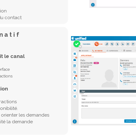
tion
du contact
natif
t le canal
erface
actions
ion
eractions
nibilité.
r orienter les demandes
raité la demande