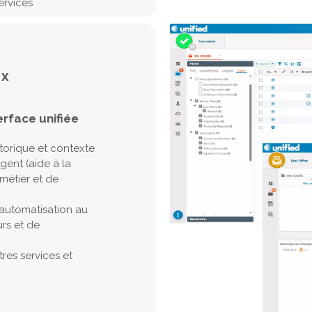
ervices
cx
terface unifiée
storique et contexte
agent (aide à la
métier et de
t automatisation au
urs et de
tres services et