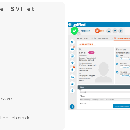
e, SVI et
s
essive
t de fichiers de