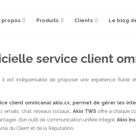
 propos
Produits
Clients
Le blog de
gicielle service client o
t, il est indispensable de proposer une expérience fluide 
rvice client omnicanal akio.cx, permet de gérer les int
, emails, chat, réseaux sociaux…
Akio TWS
offre à chaque col
antages d’un outil de communication unifiée intégré.
Akio In
Voix du Client et de la Réputation.