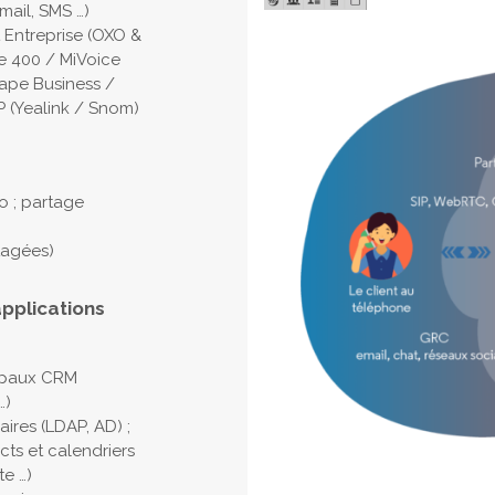
mail, SMS …)
 Entreprise (OXO &
ce 400 / MiVoice
ape Business /
 (Yealink / Snom)
o ; partage
rtagées)
applications
cipaux CRM
…)
ires (LDAP, AD) ;
cts et calendriers
te …)