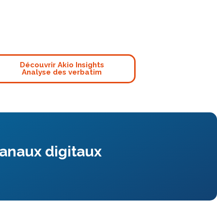
Découvrir Akio Insights
Analyse des verbatim
 canaux digitaux