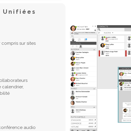
 Unifiées
compris sur sites
ollaborateurs
 calendrier,
ilité
 conférence audio