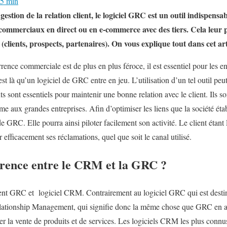
15 min
estion de la relation client, le logiciel GRC est un outil indispensab
commerciaux en direct ou en e-commerce avec des tiers. Cela leur 
(clients, prospects, partenaires). On vous explique tout dans cet art
nce commerciale est de plus en plus féroce, il est essentiel pour les en
C’est là qu’un logiciel de GRC entre en jeu. L’utilisation d’un tel outil p
ts sont essentiels pour maintenir une bonne relation avec le client. Ils 
e aux grandes entreprises. Afin d’optimiser les liens que la société établ
de GRC. Elle pourra ainsi piloter facilement son activité. Le client étant 
 efficacement ses réclamations, quel que soit le canal utilisé.
férence entre le CRM et la GRC ?
ent GRC et logiciel CRM. Contrairement au logiciel GRC qui est dest
ationship Management, qui signifie donc la même chose que GRC en an
ter la vente de produits et de services. Les logiciels CRM les plus conn