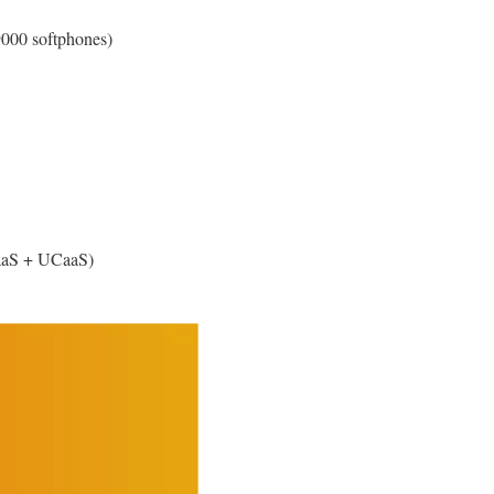
9000 softphones)
CaaS + UCaaS)