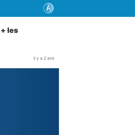
+ les
il y a 2 ans