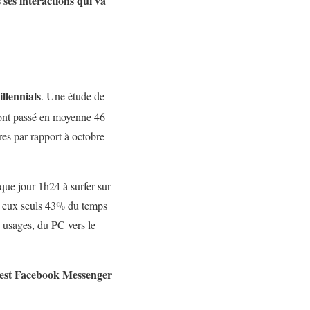
 ses interactions qui va
llennials
. Une étude de
 ont passé en moyenne 46
res par rapport à octobre
que jour 1h24 à surfer sur
à eux seuls 43% du temps
s usages, du PC vers le
 c’est Facebook Messenger