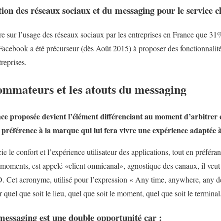
sation des réseaux sociaux et du messaging pour le service 
 sur l’usage des réseaux sociaux par les entreprises en France que 31% 
. Facebook a été précurseur (dès Août 2015) à proposer des fonctionnalit
reprises.
ommateurs et les atouts du messaging
ence proposée devient l’élément différenciant au moment d’arbitre
éférence à la marque qui lui fera vivre une expérience adaptée à 
le confort et l’expérience utilisateur des applications, tout en préférant
 moments, est appelé «client omnicanal», agnostique des canaux, il veut 
t acronyme, utilisé pour l’expression « Any time, anywhere, any devi
 quel que soit le lieu, quel que soit le moment, quel que soit le terminal
 messaging est une double opportunité car :