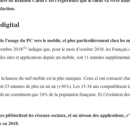
re de Relation Client c’est l’expérience que le client va vivre dans
sfaction.
digital
e l’usage du PC vers le mobile, et plus particulièrement chez les mi
(1)
ovembre 2018
indique que, pour le mois d’octobre 2018, les Français
des sites et applications depuis un mobile, soit 11 minutes supplémentai
 la hausse du surf mobile est la plus marquée. Ceux-ci ont consacré cha
soit 23 minutes de plus en un an (+36%). Les 15-34 ans comptabilisent 
’ils ne constituent que 24% de la population française. Et l’évolution de
tes plébiscitent les réseaux sociaux, et au niveau des applications,
ée en 2018.